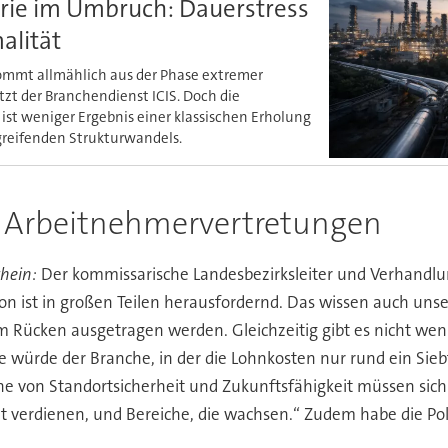
rie im Umbruch: Dauerstress
alität
ommt allmählich aus der Phase extremer
ätzt der Branchendienst ICIS. Doch die
 ist weniger Ergebnis einer klassischen Erholung
fgreifenden Strukturwandels.
r Arbeitnehmervertretungen
hein:
Der kommissarische Landesbezirksleiter und Verhandlu
on ist in großen Teilen herausfordernd. Das wissen auch unse
m Rücken ausgetragen werden. Gleichzeitig gibt es nicht weni
 Sie würde der Branche, in der die Lohnkosten nur rund ein S
nne von Standortsicherheit und Zukunftsfähigkeit müssen sic
ie gut verdienen, und Bereiche, die wachsen.“ Zudem habe die