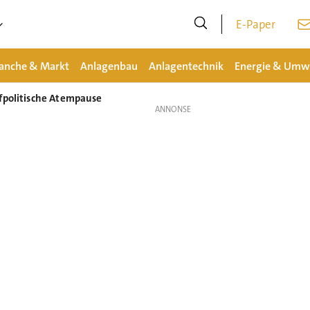
E-Paper
anche & Markt
Anlagenbau
Anlagentechnik
Energie & Umw
ifpolitische Atempause