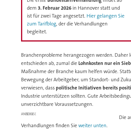
Die erste
Bundestarifverhandlung
findet ab
dem
3. Februar 2026
in Hannover statt und
ist für
zwei Tage
angesetzt.
Hier gelangen Sie
zum Tarifblog
, der die Verhandlungen
begleitet.
Branchenprobleme herangezogen werden. Daher leh
entschieden ab, zumal die
Lohnkosten nur ein Sie
Maßnahme der Branche kaum helfen würde. Stattde
Bewegung der Arbeitgeber, um Standort- und Zukun
verwiesen, dass
politische Initiativen bereits po
Industrie unterstützen sollten. Gute Arbeitsbedi
unverzichtbare Voraussetzungen.
ANZEIGE
Die a
Verhandlungen finden Sie
weiter unten
.