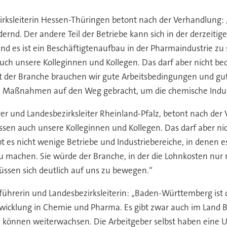
ksleiterin Hessen-Thüringen betont nach der Verhandlung: „
dernd. Der andere Teil der Betriebe kann sich in der derzeitig
d es ist ein Beschäftigtenaufbau in der Pharmaindustrie zu 
auch unsere Kolleginnen und Kollegen. Das darf aber nicht b
t der Branche brauchen wir gute Arbeitsbedingungen und gu
ene Maßnahmen auf den Weg gebracht, um die chemische Indus
r und Landesbezirksleiter Rheinland-Pfalz, betont nach der 
issen auch unsere Kolleginnen und Kollegen. Das darf aber ni
es nicht wenige Betriebe und Industriebereiche, in denen es r
 zu machen. Sie würde der Branche, in der die Lohnkosten nu
üssen sich deutlich auf uns zu bewegen.“
ührerin und Landesbezirksleiterin: „Baden-Württemberg ist 
klung in Chemie und Pharma. Es gibt zwar auch im Land Betr
können weiterwachsen. Die Arbeitgeber selbst haben eine 