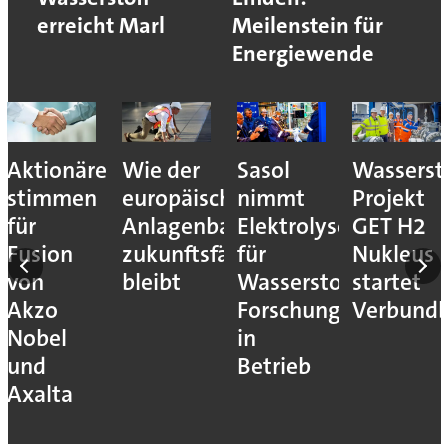
erreicht Marl
Meilenstein für
Energiewende
Aktionäre
Wie der
Sasol
Wassersto
stimmen
europäische
nimmt
Projekt
für
Anlagenbau
Elektrolyseur
GET H2
Fusion
zukunftsfähig
für
Nukleus
von
bleibt
Wasserstoff-
startet
Akzo
Forschung
Verbundb
Nobel
in
und
Betrieb
Axalta