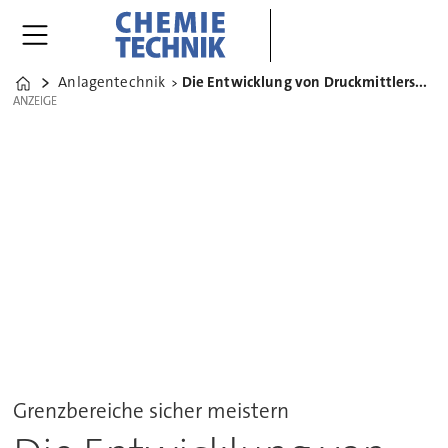
Anlagentechnik
Die Entwicklung von Druckmittlersystemen für Vakuumprozesse
Home
ANZEIGE
ANZEIGE
Grenzbereiche sicher meistern