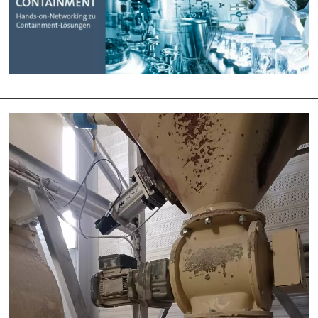
Entwickler
von
Containment-
Lösungen
tauschen
sich
aus