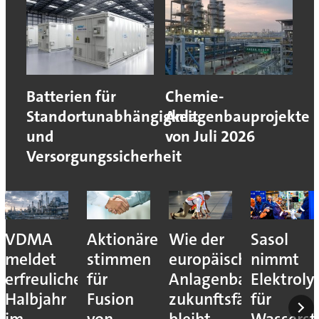
Batterien für
Chemie-
Standortunabhängigkeit
Anlagenbauprojekte
und
von Juli 2026
Versorgungssicherheit
VDMA
Aktionäre
Wie der
Sasol
meldet
stimmen
europäische
nimmt
erfreuliches
für
Anlagenbau
Elektroly
Halbjahr
Fusion
zukunftsfähig
für