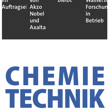
im
von
bleibt
Wassersto
Auftragseingang
Akzo
Forschun
Nobel
in
und
Betrieb
Axalta