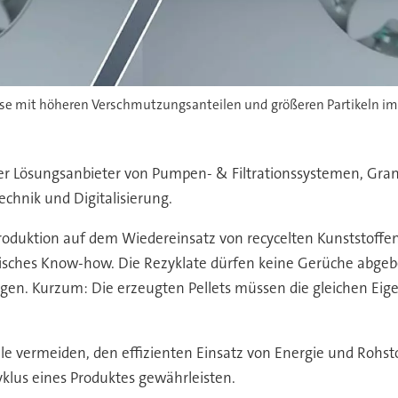
e mit höheren Verschmutzungsanteilen und größeren Partikeln im 
lobaler Lösungsanbieter von Pumpen- & Filtrationssystemen, Gr
chnik und Digitalisierung.
fproduktion auf dem Wiedereinsatz von recycelten Kunststoff
chnisches Know-how. Die Rezyklate dürfen keine Gerüche abge
gen. Kurzum: Die erzeugten Pellets müssen die gleichen Eig
le vermeiden, den effizienten Einsatz von Energie und Rohst
lus eines Produktes gewährleisten.