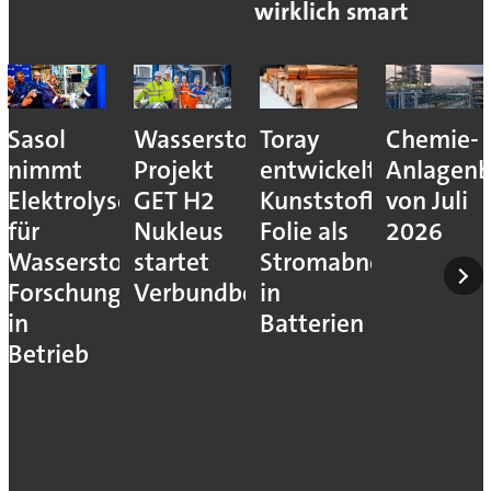
wirklich smart
Sasol
Wasserstoff-
Toray
Chemie-
nimmt
Projekt
entwickelt
Anlagenb
Elektrolyseur
GET H2
Kunststoff-
von Juli
für
Nukleus
Folie als
2026
Wasserstoff-
startet
Stromabnehmer
Forschung
Verbundbetrieb
in
in
Batterien
Betrieb