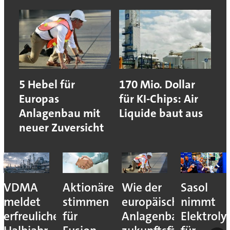
5 Hebel für
170 Mio. Dollar
Europas
für KI-Chips: Air
Anlagenbau mit
Liquide baut aus
neuer Zuversicht
VDMA
Aktionäre
Wie der
Sasol
meldet
stimmen
europäische
nimmt
erfreuliches
für
Anlagenbau
Elektroly