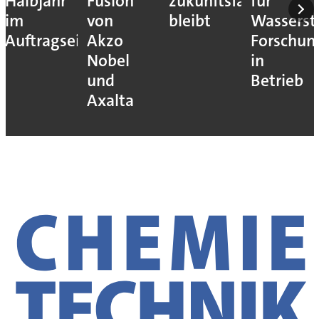
Halbjahr
Fusion
zukunftsfähig
für
im
von
bleibt
Wassersto
Auftragseingang
Akzo
Forschun
Nobel
in
und
Betrieb
Axalta