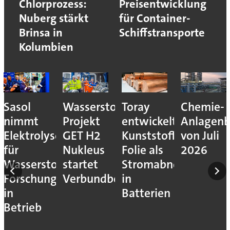
Chlorprozess:
Preisentwicklung
Nuberg stärkt
für Container-
Brinsa in
Schiffstransporte
Kolumbien
Sasol
Wasserstoff-
Toray
Chemie-
nimmt
Projekt
entwickelt
Anlagenb
Elektrolyseur
GET H2
Kunststoff-
von Juli
für
Nukleus
Folie als
2026
Wasserstoff-
startet
Stromabnehmer
Forschung
Verbundbetrieb
in
in
Batterien
Betrieb