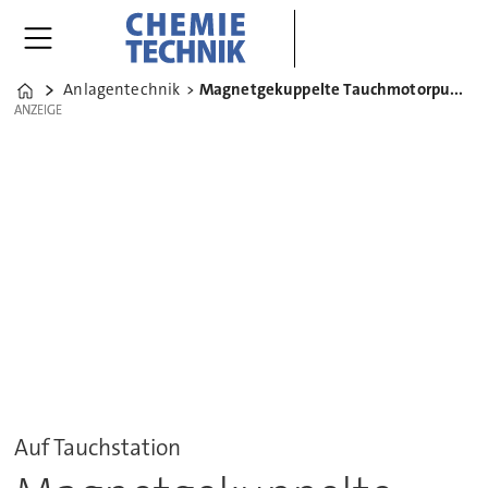
Anlagentechnik
Magnetgekuppelte Tauchmotorpumpe für Chemikalien
Home
ANZEIGE
ANZEIGE
Auf Tauchstation