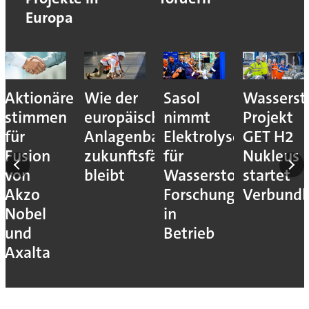
Europa
Aktionäre
Wie der
Sasol
Wassersto
stimmen
europäische
nimmt
Projekt
für
Anlagenbau
Elektrolyseur
GET H2
Fusion
zukunftsfähig
für
Nukleus
von
bleibt
Wasserstoff-
startet
Akzo
Forschung
Verbundb
Nobel
in
und
Betrieb
Axalta