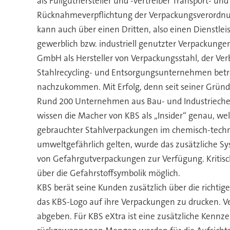
als Füllguthersteller und -vertreiber Transport- u
Rücknahmeverpflichtung der Verpackungsverordnung v
kann auch über einen Dritten, also einen Dienstl
gewerblich bzw. industriell genutzter Verpackunge
GmbH als Hersteller von Verpackungsstahl, der Ver
Stahlrecycling- und Entsorgungsunternehmen betr
nachzukommen. Mit Erfolg, denn seit seiner Gründ
Rund 200 Unternehmen aus Bau- und Industriechemie
wissen die Macher von KBS als „Insider“ genau, we
gebrauchter Stahlverpackungen im chemisch-technisc
umweltgefährlich gelten, wurde das zusätzliche 
von Gefahrgutverpackungen zur Verfügung. Kritische
über die Gefahrstoffsymbolik möglich.
KBS berät seine Kunden zusätzlich über die richtige
das KBS-Logo auf ihre Verpackungen zu drucken. 
abgeben. Für KBS eXtra ist eine zusätzliche Kennze