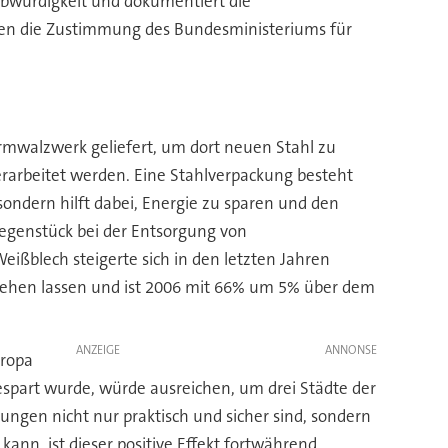
bwürdigkeit und dokumentiert die
en die Zustimmung des Bundesministeriums für
rmwalzwerk geliefert, um dort neuen Stahl zu
rarbeitet werden. Eine Stahlverpackung besteht
sondern hilft dabei, Energie zu sparen und den
egenstück bei der Entsorgung von
eißblech steigerte sich in den letzten Jahren
h sehen lassen und ist 2006 mit 66% um 5% über dem
ANZEIGE
uropa
espart wurde, würde ausreichen, um drei Städte der
kungen nicht nur praktisch und sicher sind, sondern
nn, ist dieser positive Effekt fortwährend