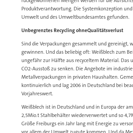
rückgewonnenen Mengen werden für die Aufsichtsb
Produktverantwortung. Die Systemkonzeption und
Umwelt und des Umweltbundesamtes gefunden.
Unbegrenztes Recycling ohneQualitätsverlust
Sind die Verpackungen gesammelt und gereinigt, w
gewinnen. Und das beliebig oft: Weißblech zum Be
ungefähr zur Hälfte aus recyceltem Material. Das u
CO2-Ausstoß zu senken. Die Angebote im industrie
Metallverpackungen in privaten Haushalten. Gemeins
kontinuierlich und lag 2006 in Deutschland bei be
Vorjahreswert.
Weißblech ist in Deutschland und in Europa der am
2,5Mio.t Stahlbehälter wiederverwertet und so 4,7
Größe Freiburgs ein Jahr lang mit Energie zu versor
vor allem der Umwelt zugute kommen. Und da Metall