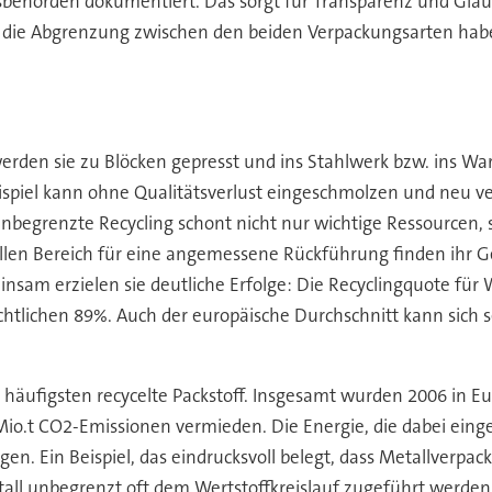
ehörden dokumentiert. Das sorgt für Transparenz und Glau
 die Abgrenzung zwischen den beiden Verpackungsarten hab
erden sie zu Blöcken gepresst und ins Stahlwerk bzw. ins Wa
ispiel kann ohne Qualitätsverlust eingeschmolzen und neu ve
nbegrenzte Recycling schont nicht nur wichtige Ressourcen, 
llen Bereich für eine angemessene Rückführung finden ihr G
am erzielen sie deutliche Erfolge: Die Recyclingquote für W
achtlichen 89%. Auch der europäische Durchschnitt kann sic
 häufigsten recycelte Packstoff. Insgesamt wurden 2006 in E
Mio.t CO2-Emissionen vermieden. Die Energie, die dabei eing
gen. Ein Beispiel, das eindrucksvoll belegt, dass Metallverpac
 unbegrenzt oft dem Wertstoffkreislauf zugeführt werden ka