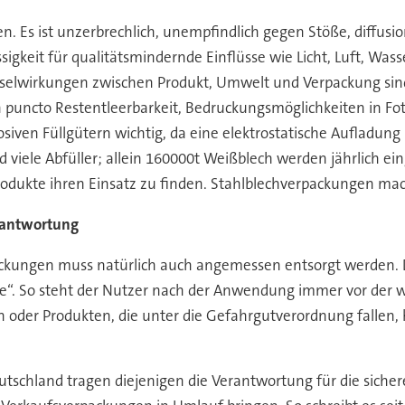
 Es ist unzerbrechlich, unempfindlich gegen Stöße, diffusionsd
gkeit für qualitätsmindernde Einflüsse wie Licht, Luft, Wa
hselwirkungen zwischen Produkt, Umwelt und Verpackung sin
 puncto Restentleerbarkeit, Bedruckungsmöglichkeiten in Fot
losiven Füllgütern wichtig, da eine elektrostatische Auflad
viele Abfüller; allein 160000t Weißblech werden jährlich ein
odukte ihren Einsatz zu finden. Stahlblechverpackungen mac
rantwortung
ackungen muss natürlich auch angemessen entsorgt werden. 
e“. So steht der Nutzer nach der Anwendung immer vor der w
der Produkten, die unter die Gefahrgutverordnung fallen, hat
utschland tragen diejenigen die Verantwortung für die sicher