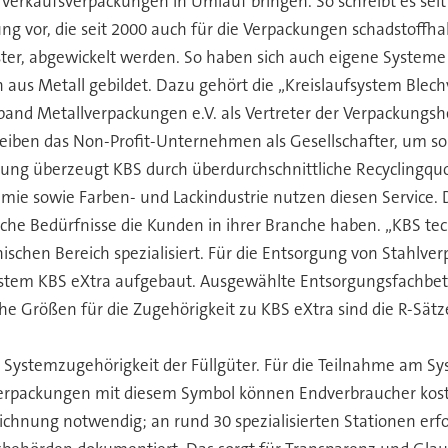
nd Verkaufsverpackungen in Umlauf bringen. So schreibt es sei
or, die seit 2000 auch für die Verpackungen schadstoffhalti
eister, abgewickelt werden. So haben sich auch eigene Syst
n aus Metall gebildet. Dazu gehört die „Kreislaufsystem Ble
band Metallverpackungen e.V. als Vertreter der Verpackungsh
eiben das Non-Profit-Unternehmen als Gesellschafter, um s
ung überzeugt KBS durch überdurchschnittliche Recyclingquo
 sowie Farben- und Lackindustrie nutzen diesen Service. Die
lche Bedürfnisse die Kunden in ihrer Branche haben. „KBS t
hen Bereich spezialisiert. Für die Entsorgung von Stahlverpa
System KBS eXtra aufgebaut. Ausgewählte Entsorgungsfachbe
 Größen für die Zugehörigkeit zu KBS eXtra sind die R-Sätze 
 Systemzugehörigkeit der Füllgüter. Für die Teilnahme am Sys
Verpackungen mit diesem Symbol können Endverbraucher kos
ichnung notwendig; an rund 30 spezialisierten Stationen erf