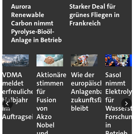
Aurora
Starker Deal für
Renewable
grünes Fliegen in
Carbon nimmt
Frankreich
Pyrolyse-Bioöl-
Anlage in Betrieb
VDMA
Aktionäre
Wie der
Sasol
meldet
stimmen
europäische
nimmt
erfreuliches
für
Anlagenbau
Elektroly
Halbjahr
Fusion
zukunftsfähig
für
im
von
bleibt
Wassersto
Auftragseingang
Akzo
Forschun
Nobel
in
und
Betrieb