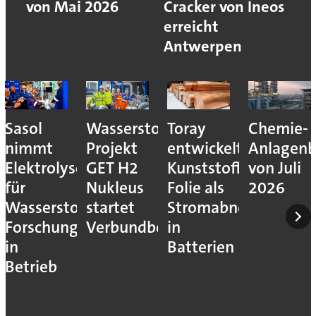
von Mai 2026
Cracker von Ineos
erreicht
Antwerpen
Sasol
Wasserstoff-
Toray
Chemie-
nimmt
Projekt
entwickelt
Anlagenb
Elektrolyseur
GET H2
Kunststoff-
von Juli
für
Nukleus
Folie als
2026
Wasserstoff-
startet
Stromabnehmer
Forschung
Verbundbetrieb
in
in
Batterien
Betrieb