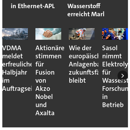
in Ethernet-APL
Wasserstoff
erreicht Marl
VDMA
Aktionäre
Wie der
Sasol
meldet
stimmen
europäische
nimmt
erfreuliches
für
Anlagenbau
Elektroly
Halbjahr
Fusion
zukunftsfähig
für
im
von
bleibt
Wassersto
Auftragseingang
Akzo
Forschun
Nobel
in
und
Betrieb
Axalta