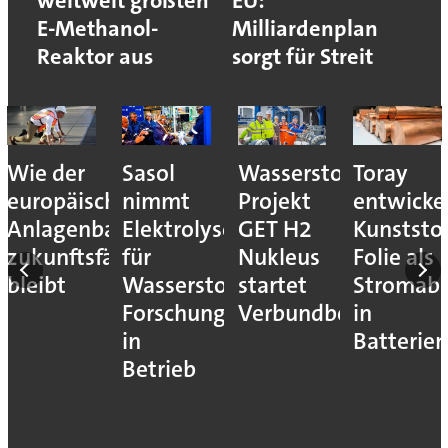
weltweit größten
EU:
E-Methanol-
Milliardenplan
Reaktor aus
sorgt für Streit
Wie der
Sasol
Wasserstoff-
Toray
europäische
nimmt
Projekt
entwicke
Anlagenbau
Elektrolyseur
GET H2
Kunststof
zukunftsfähig
für
Nukleus
Folie als
bleibt
Wasserstoff-
startet
Stromab
Forschung
Verbundbetrieb
in
in
Batterien
Betrieb