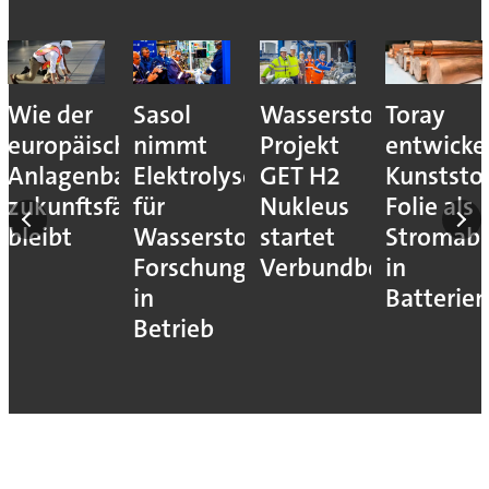
Wie der
Sasol
Wasserstoff-
Toray
europäische
nimmt
Projekt
entwicke
Anlagenbau
Elektrolyseur
GET H2
Kunststof
zukunftsfähig
für
Nukleus
Folie als
bleibt
Wasserstoff-
startet
Stromab
Forschung
Verbundbetrieb
in
in
Batterien
Betrieb