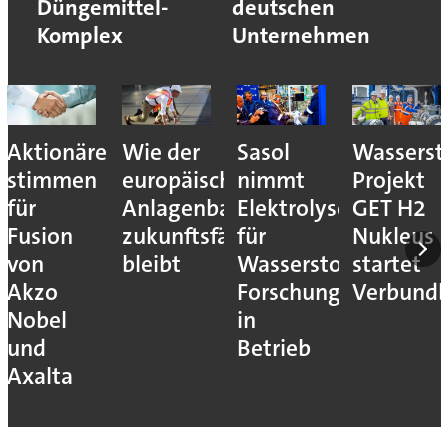
Düngemittel-
deutschen
Komplex
Unternehmen
Aktionäre
Wie der
Sasol
Wassersto
stimmen
europäische
nimmt
Projekt
für
Anlagenbau
Elektrolyseur
GET H2
Fusion
zukunftsfähig
für
Nukleus
von
bleibt
Wasserstoff-
startet
Akzo
Forschung
Verbundb
Nobel
in
und
Betrieb
Axalta