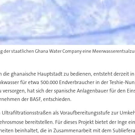
rag der staatlichen Ghana Water Company eine Meerwasserentsalz
die ghanaische Hauptstadt zu bedienen, entsteht derzeit in
nkwasser für etwa 500.000 Endverbraucher in der Teshie-Nun
 versorgen, hat sich der spanische Anlagenbauer für den Einsa
ernehmen der BASF, entschieden.
trafiltrationsstraßen als Voraufbereitungsstufe zur Umkehros
hrosmose bereitstellen. Für dieses Projekt bietet der Inge e
eiten beinhaltet, die in Zusammenarbeit mit dem Subliefera