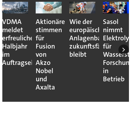
VDMA
Aktionäre
Wie der
Sasol
meldet
stimmen
europäische
nimmt
erfreuliches
für
Anlagenbau
Elektroly
Halbjahr
Fusion
zukunftsfähig
für
im
von
bleibt
Wassersto
Auftragseingang
Akzo
Forschun
Nobel
in
und
Betrieb
Axalta