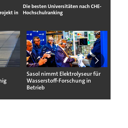
Die besten Universitäten nach CHE-
ojekt in
Hochschulranking
Sasol nimmt Elektrolyseur für
Wasse
hig
Wasserstoff-Forschung in
Nukle
Betrieb