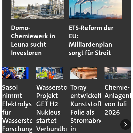
Domo-
ETS-Reform der
Chemiewerk in
EU:
Leuna sucht
Milliardenplan
Investoren
sorgt für Streit
Sasol
Wasserstoff-
Toray
Chemie-
nimmt
Projekt
entwickelt
Anlagenb
Elektrolyseur
GET H2
Kunststoff-
von Juli
für
Nukleus
Folie als
2026
Wasserstoff-
startet
Stromabnehmer
Forschung
Verbundbetrieb
in