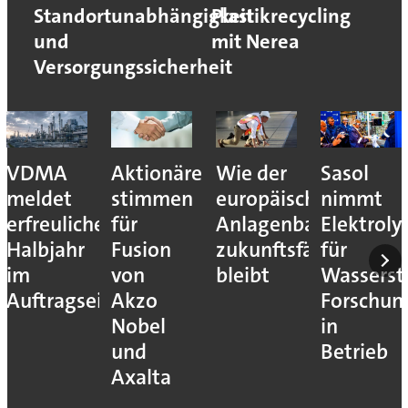
Standortunabhängigkeit
Plastikrecycling
und
mit Nerea
Versorgungssicherheit
VDMA
Aktionäre
Wie der
Sasol
meldet
stimmen
europäische
nimmt
erfreuliches
für
Anlagenbau
Elektroly
Halbjahr
Fusion
zukunftsfähig
für
im
von
bleibt
Wassersto
Auftragseingang
Akzo
Forschun
Nobel
in
und
Betrieb
Axalta