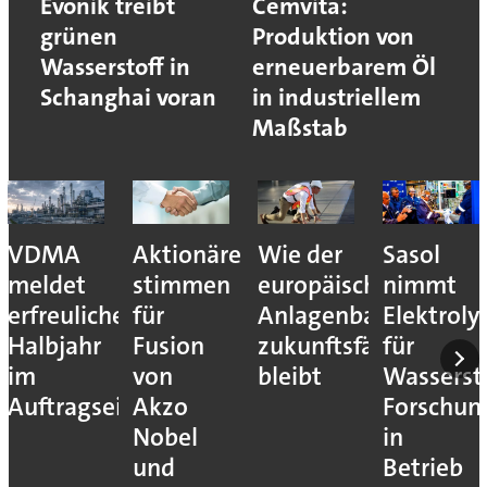
Evonik treibt
Cemvita:
grünen
Produktion von
Wasserstoff in
erneuerbarem Öl
Schanghai voran
in industriellem
Maßstab
VDMA
Aktionäre
Wie der
Sasol
meldet
stimmen
europäische
nimmt
erfreuliches
für
Anlagenbau
Elektroly
Halbjahr
Fusion
zukunftsfähig
für
im
von
bleibt
Wassersto
Auftragseingang
Akzo
Forschun
Nobel
in
und
Betrieb