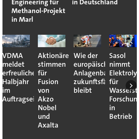
Engineering für
in Deutschland
Methanol-Projekt
in Marl
VDMA
Aktionäre
Wie der
Sasol
meldet
stimmen
europäische
nimmt
erfreuliches
für
Anlagenbau
Elektroly
Halbjahr
Fusion
zukunftsfähig
für
im
von
bleibt
Wassersto
Auftragseingang
Akzo
Forschun
Nobel
in
und
Betrieb
Axalta