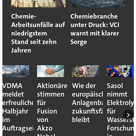
Chemie-
Chemiebranche
Arbeitsunfälle auf
unter Druck: VCI
niedrigstem
warnt mit klarer
Stand seit zehn
Sorge
Jahren
VDMA
Aktionäre
Wie der
Sasol
meldet
stimmen
europäische
nimmt
erfreuliches
für
Anlagenbau
Elektroly
Halbjahr
Fusion
zukunftsfähig
für
im
von
bleibt
Wassersto
Auftragseingang
Akzo
Forschun