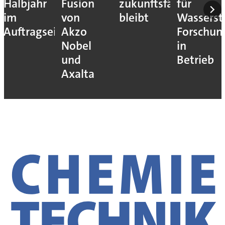
Halbjahr
Fusion
zukunftsfähig
für
im
von
bleibt
Wassersto
Auftragseingang
Akzo
Forschun
Nobel
in
und
Betrieb
Axalta