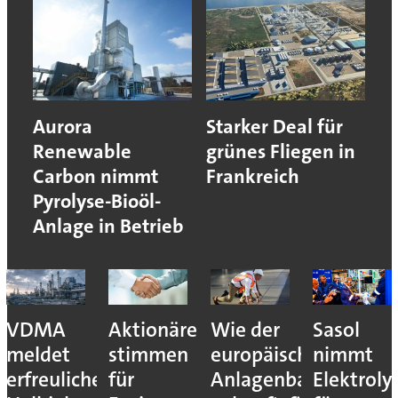
Aurora
Starker Deal für
Renewable
grünes Fliegen in
Carbon nimmt
Frankreich
Pyrolyse-Bioöl-
Anlage in Betrieb
VDMA
Aktionäre
Wie der
Sasol
meldet
stimmen
europäische
nimmt
erfreuliches
für
Anlagenbau
Elektroly