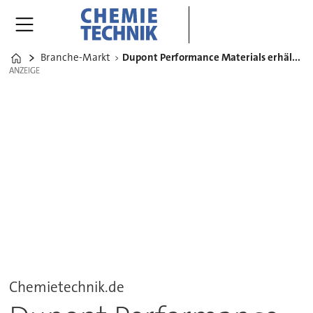
Branche-Markt
Dupont Performance Materials erhält neuen Regionaldirektor
Home
ANZEIGE
ANZEIGE
Chemietechnik.de