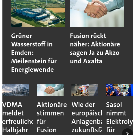
Grüner
Fusion rückt
Wasserstoff in
näher: Aktionäre
Emden:
sagen Ja zu Akzo
Meilenstein für
und Axalta
Energiewende
VDMA
Aktionäre
Wie der
Sasol
meldet
stimmen
europäische
nimmt
erfreuliches
für
Anlagenbau
Elektroly
Halbjahr
Fusion
zukunftsfähig
für