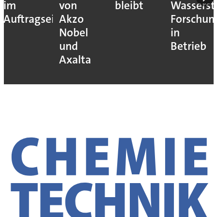
im
von
bleibt
Wassersto
Auftragseingang
Akzo
Forschun
Nobel
in
und
Betrieb
Axalta