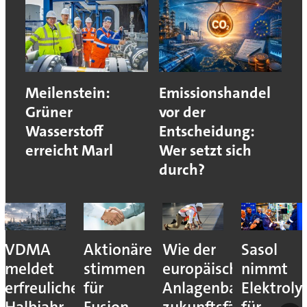
Meilenstein:
Emissionshandel
Grüner
vor der
Wasserstoff
Entscheidung:
erreicht Marl
Wer setzt sich
durch?
VDMA
Aktionäre
Wie der
Sasol
meldet
stimmen
europäische
nimmt
erfreuliches
für
Anlagenbau
Elektroly