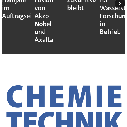
Halbjahr
Fusion
zukunftsfähig
für
im
von
bleibt
Wassersto
Auftragseingang
Akzo
Forschun
Nobel
in
und
Betrieb
Axalta