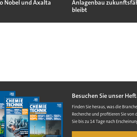
o Nobel und Axalta
Anlagenbau zukunftsfä
bleibt
Besuchen Sie unser Heft
Finden Sie heraus, was die Branch
Recherche und profitieren Sie von 
Sie bis zu 14 Tage nach Erscheinun