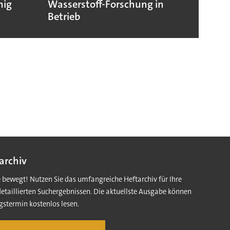
hig
Wasserstoff-Forschung in
Nukle
Betrieb
archiv
e bewegt! Nutzen Sie das umfangreiche Heftarchiv für Ihre
detaillierten Suchergebnissen. Die aktuellste Ausgabe können
gstermin kostenlos lesen.