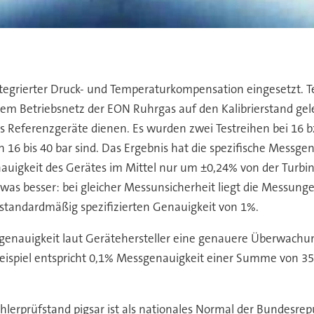
ntegrierter Druck- und Temperaturkompensation eingesetzt. 
em Betriebsnetz der EON Ruhrgas auf den Kalibrierstand gele
s Referenzgeräte dienen. Es wurden zwei Testreihen bei 16 bz
16 bis 40 bar sind. Das Ergebnis hat die spezifische Messgen
uigkeit des Gerätes im Mittel nur um ±0,24% von der Turbine
s besser: bei gleicher Messunsicherheit liegt die Messungen
e standardmäßig spezifizierten Genauigkeit von 1%.
genauigkeit laut Gerätehersteller eine genauere Überwachung
ispiel entspricht 0,1% Messgenauigkeit einer Summe von 35
rprüfstand pigsar ist als nationales Normal der Bundesrepu