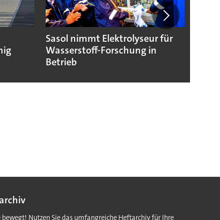
Sasol nimmt Elektrolyseur für
Wasse
hig
Wasserstoff-Forschung in
Nukle
Betrieb
archiv
e bewegt! Nutzen Sie das umfangreiche Heftarchiv für Ihre