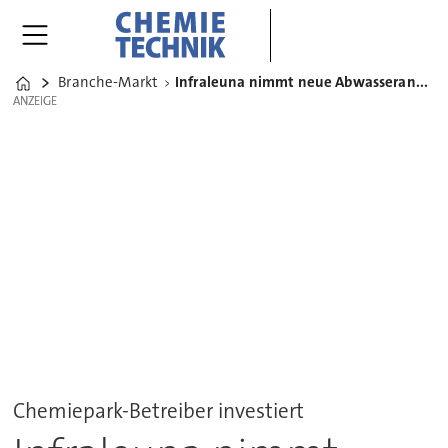
Branche-Markt
Infraleuna nimmt neue Abwasserannahme-Station in Betrieb
Home
ANZEIGE
ANZEIGE
Chemiepark-Betreiber investiert