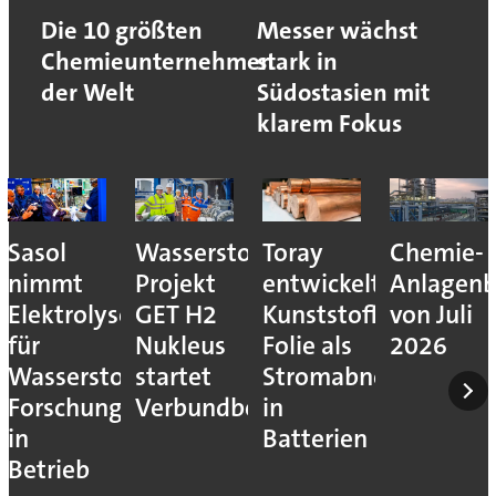
Die 10 größten
Messer wächst
Chemieunternehmen
stark in
der Welt
Südostasien mit
klarem Fokus
Sasol
Wasserstoff-
Toray
Chemie-
nimmt
Projekt
entwickelt
Anlagenb
Elektrolyseur
GET H2
Kunststoff-
von Juli
für
Nukleus
Folie als
2026
Wasserstoff-
startet
Stromabnehmer
Forschung
Verbundbetrieb
in
in
Batterien
Betrieb