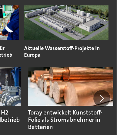
ür
Aktuelle Wasserstoff-Projekte in
etrieb
Europa
T H2
Toray entwickelt Kunststoff-
Chem
dbetrieb
Folie als Stromabnehmer in
von J
Batterien