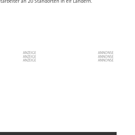
rbeiter an 20 Standorten in elf Ländern.
ANZEIGE
ANZEIGE
ANZEIGE