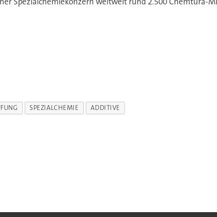
ner Spezialchemiekonzern weltweit rund 2.500 Chemtura-Mita
FFUNG
SPEZIALCHEMIE
ADDITIVE