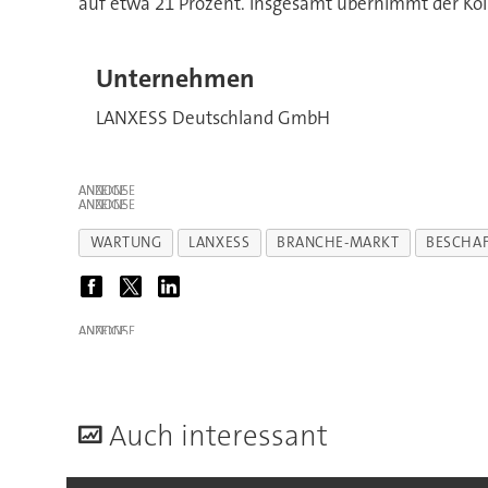
auf etwa 21 Prozent. Insgesamt übernimmt der Köl
Unternehmen
LANXESS Deutschland GmbH
ANZEIGE
ANZEIGE
WARTUNG
LANXESS
BRANCHE-MARKT
BESCHA
ANZEIGE
A
uch interessant