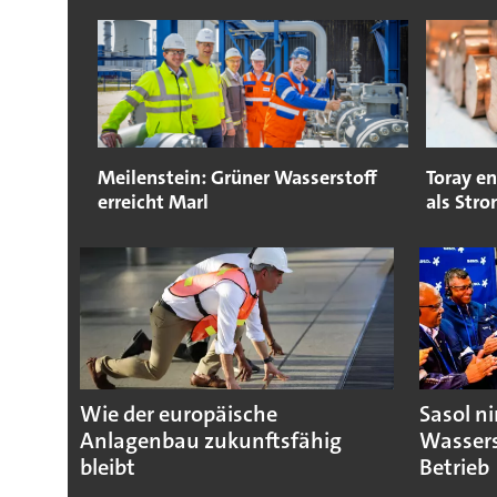
Meilenstein: Grüner Wasserstoff
Toray en
erreicht Marl
als Str
Wie der europäische
Sasol n
Anlagenbau zukunftsfähig
Wassers
bleibt
Betrieb