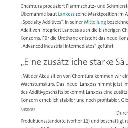
Chemtura produziert Flammschutz- und Schmierstoff
Übernahme baut
Lanxess
seine Marktposition im A
„Specialty Additives“. In seiner
Mitteilung
bezeichne
Additiven integriert Lanxess auch die bisherigen 
Konzerns. Für die Urethane entsteht das neue Ko
„Advanced Industrial Intermediates“ geführt.
„Eine zusätzliche starke Sä
„Mit der Akquisition von Chemtura kommen wir ein
Wachstumskurs. Das ,neue‘ Lanxess nimmt jetzt im
des Additivgeschäfts bekommt Lanxess eine zusätzli
Konzern erheblich stabiler und noch profitabler. 
ANZEIGE
Durch
Produktionsstandorte (vorher 12) und beschäftigt r