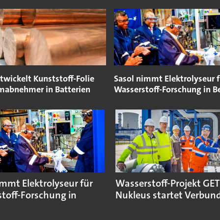
twickelt Kunststoff-Folie
Sasol nimmt Elektrolyseur f
omabnehmer in Batterien
Wasserstoff-Forschung in B
immt Elektrolyseur für
Wasserstoff-Projekt GE
toff-Forschung in
Nukleus startet Verbun