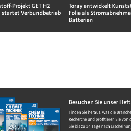
toff-Projekt GET H2
Toray entwickelt Kunstst
 startet Verbundbetrieb
Folie als Stromabnehmer
Batterien
Besuchen Sie unser Heft
Finden Sie heraus, was die Branch
Recherche und profitieren Sie von 
Sie bis zu 14 Tage nach Erscheinun