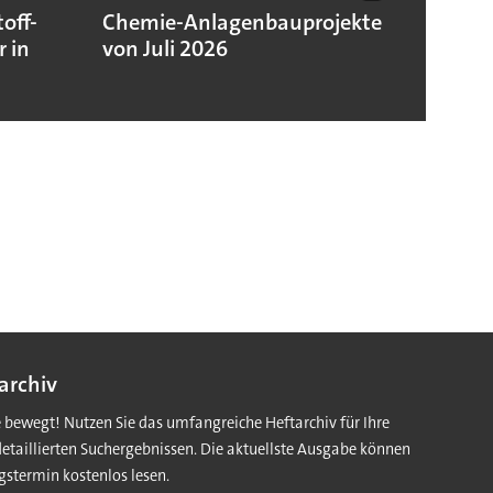
off-
Chemie-Anlagenbauprojekte
Chemi
 in
von Juli 2026
niedr
Jahre
archiv
e bewegt! Nutzen Sie das umfangreiche Heftarchiv für Ihre
detaillierten Suchergebnissen. Die aktuellste Ausgabe können
gstermin kostenlos lesen.