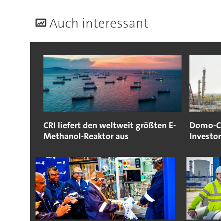
A
uch interessant
CRI liefert den weltweit größten E-
Domo-Ch
Methanol-Reaktor aus
Investo