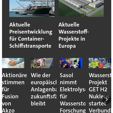
Aktuelle
Aktuelle
Preisentwicklung
Wasserstoff-
für Container-
Projekte in
Schiffstransporte
Europa
Aktionäre
Wie der
Sasol
Wassersto
stimmen
europäische
nimmt
Projekt
für
Anlagenbau
Elektrolyseur
GET H2
Fusion
zukunftsfähig
für
Nukleus
von
bleibt
Wasserstoff-
startet
Akzo
Forschung
Verbundb