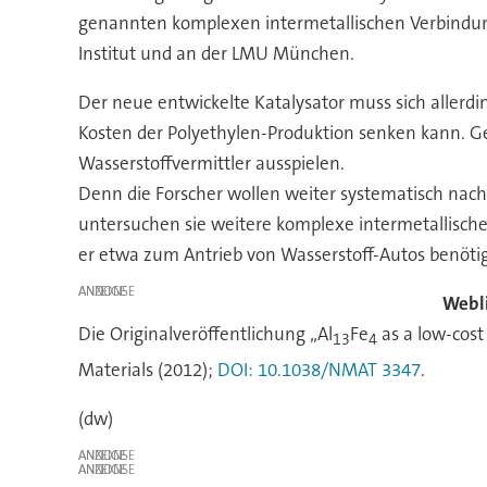
genannten komplexen intermetallischen Verbindung
Institut und an der LMU München.
Der neue entwickelte Katalysator muss sich allerd
Kosten der Polyethylen-Produktion senken kann. Geg
Wasserstoffvermittler ausspielen.
Denn die Forscher wollen weiter systematisch nach
untersuchen sie weitere komplexe intermetallisch
er etwa zum Antrieb von Wasserstoff-Autos benötig
ANZEIGE
Webl
Die Originalveröffentlichung „Al
Fe
as a low-cost
13
4
Materials (2012);
DOI: 10.1038/NMAT 3347
.
(dw)
ANZEIGE
ANZEIGE