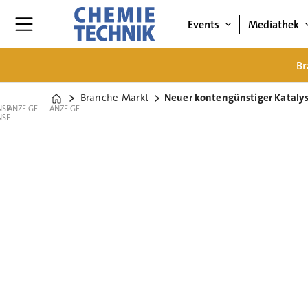
Events
Mediathek
Br
Branche-Markt
Neuer kontengünstiger Katalys
Home
ANZEIGE
ANZEIGE