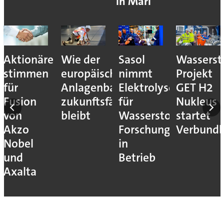
in Marl
Aktionäre
Wie der
Sasol
Wassersto
stimmen
europäische
nimmt
Projekt
für
Anlagenbau
Elektrolyseur
GET H2
Fusion
zukunftsfähig
für
Nukleus
von
bleibt
Wasserstoff-
startet
Akzo
Forschung
Verbundb
Nobel
in
und
Betrieb
Axalta