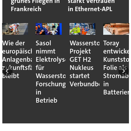
grünes Fliegen in
stärkt Vertrauen
Frankreich
in Ethernet-APL
Wie der
Sasol
Wasserstoff-
Toray
europäische
nimmt
Projekt
entwicke
Anlagenbau
Elektrolyseur
GET H2
Kunststof
zukunftsfähig
für
Nukleus
Folie als
bleibt
Wasserstoff-
startet
Stromab
Forschung
Verbundbetrieb
in
in
Batterien
Betrieb