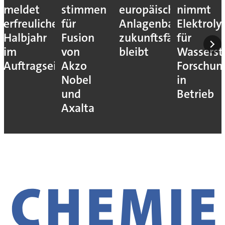
meldet
stimmen
europäische
nimmt
erfreuliches
für
Anlagenbau
Elektroly
Halbjahr
Fusion
zukunftsfähig
für
im
von
bleibt
Wassersto
Auftragseingang
Akzo
Forschun
Nobel
in
und
Betrieb
Axalta