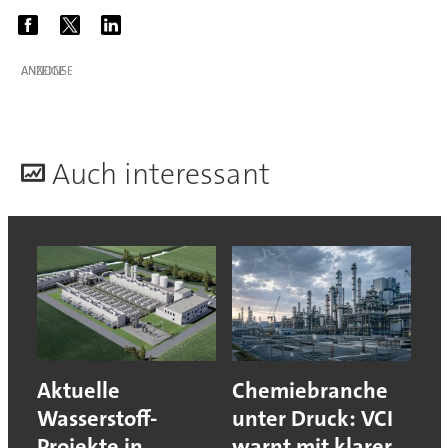
ANZEIGE
A
uch interessant
Aktuelle
Chemiebranche
Wasserstoff-
unter Druck: VCI
Projekte in
warnt mit klarer