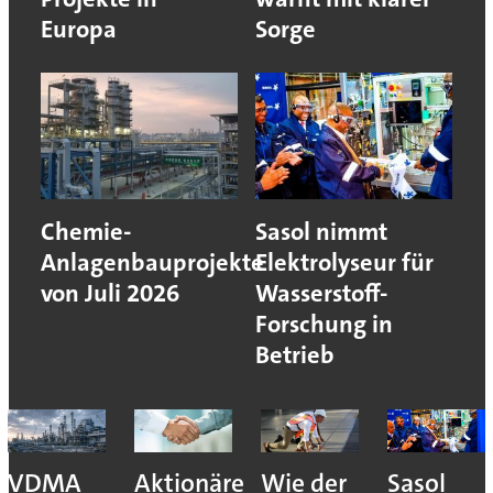
Europa
Sorge
Chemie-
Sasol nimmt
Anlagenbauprojekte
Elektrolyseur für
von Juli 2026
Wasserstoff-
Forschung in
Betrieb
VDMA
Aktionäre
Wie der
Sasol