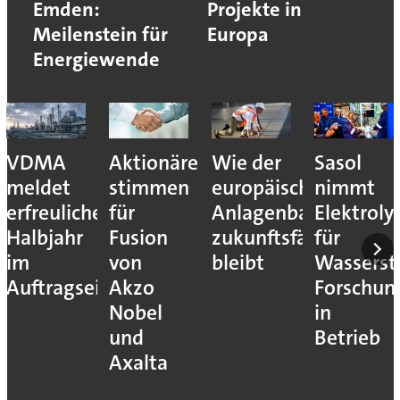
Emden:
Projekte in
Meilenstein für
Europa
Energiewende
VDMA
Aktionäre
Wie der
Sasol
meldet
stimmen
europäische
nimmt
erfreuliches
für
Anlagenbau
Elektroly
Halbjahr
Fusion
zukunftsfähig
für
im
von
bleibt
Wassersto
Auftragseingang
Akzo
Forschun
Nobel
in
und
Betrieb
Axalta