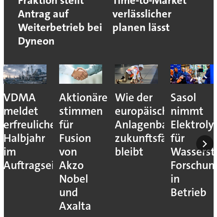
Fraktion stellt
Time-to-Market
Antrag auf
verlässlicher
Weiterbetrieb bei
planen lässt
Dyneon
VDMA
Aktionäre
Wie der
Sasol
meldet
stimmen
europäische
nimmt
erfreuliches
für
Anlagenbau
Elektroly
Halbjahr
Fusion
zukunftsfähig
für
im
von
bleibt
Wassersto
Auftragseingang
Akzo
Forschun
Nobel
in
und
Betrieb
Axalta