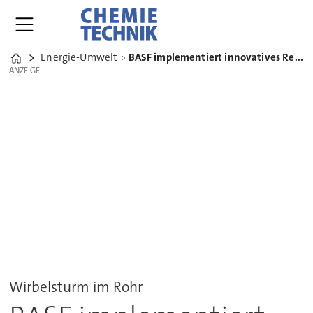
Energie-Umwelt
BASF implementiert innovatives Reinigungsverfahren für Rohrleitungen
Home
ANZEIGE
ANZEIGE
Wirbelsturm im Rohr