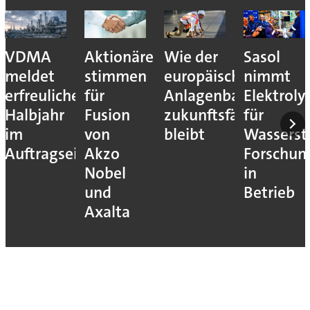
VDMA
Aktionäre
Wie der
Sasol
meldet
stimmen
europäische
nimmt
erfreuliches
für
Anlagenbau
Elektroly
Halbjahr
Fusion
zukunftsfähig
für
im
von
bleibt
Wassersto
Auftragseingang
Akzo
Forschun
Nobel
in
und
Betrieb
Axalta