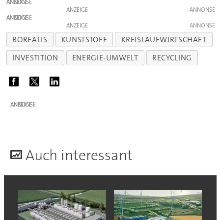
ANZEIGE
ANZEIGE
ANZEIGE
ANZEIGE
BOREALIS
KUNSTSTOFF
KREISLAUFWIRTSCHAFT
INVESTITION
ENERGIE-UMWELT
RECYCLING
ANZEIGE
A
uch interessant