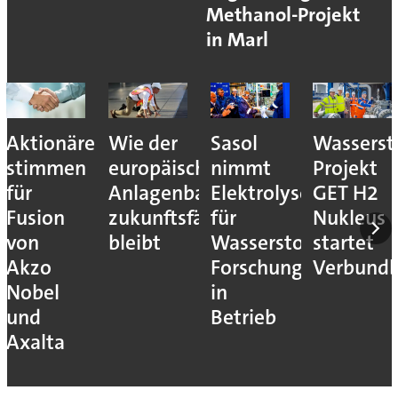
Methanol-Projekt
in Marl
Aktionäre
Wie der
Sasol
Wassersto
stimmen
europäische
nimmt
Projekt
für
Anlagenbau
Elektrolyseur
GET H2
Fusion
zukunftsfähig
für
Nukleus
von
bleibt
Wasserstoff-
startet
Akzo
Forschung
Verbundb
Nobel
in
und
Betrieb
Axalta