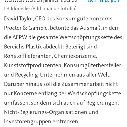
Weltweit werden jährlich über 330 Millionen Tonnen Kunststoffe (2016: 335 Mio. t) hergestellt (Angabe ohne Fasern aus PET, PA und PP). Seit Beginn der industriellen Kunststoffproduktion Anfang der 1950er Jahre wurden insgesamt rund 8,3 Mrd. Tonnen Plastik erzeugt.
(Bild: manu - fotolia)
David Taylor, CEO des Konsumgüterkonzerns
Procter & Gamble, betonte das Ausmaß, in dem
die AEPW die gesamte Wertschöpfungskette des
Bereichs Plastik abdeckt: Beteiligt sind
Rohstofflieferanten, Chemiekonzerne,
Kunststoffproduzenten, Konsumgüterhersteller
und Recycling-Unternehmen aus aller Welt.
Darüber hinaus soll die Zusammenarbeit nicht
nur Konzerne entlang der Wertschöpfungskette
umfassen, sondern sich auch auf Regierungen,
Nicht-Regierungs-Organisationen und
Investorengruppen erstrecken.