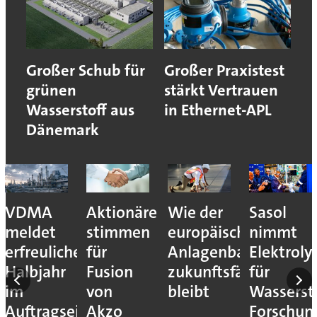
Großer Schub für
Großer Praxistest
grünen
stärkt Vertrauen
Wasserstoff aus
in Ethernet-APL
Dänemark
VDMA
Aktionäre
Wie der
Sasol
meldet
stimmen
europäische
nimmt
erfreuliches
für
Anlagenbau
Elektroly
Halbjahr
Fusion
zukunftsfähig
für
im
von
bleibt
Wassersto
Auftragseingang
Akzo
Forschun