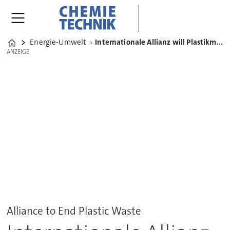
Energie-Umwelt
Internationale Allianz will Plastikmüll komplett beseitigen
Home
ANZEIGE
ANZEIGE
Alliance to End Plastic Waste