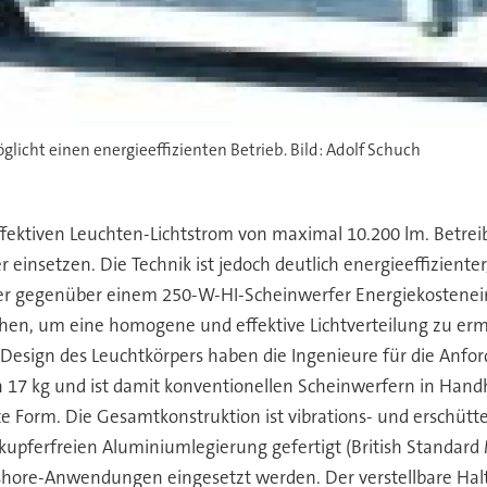
glicht einen energieeffizienten Betrieb. Bild: Adolf Schuch
ektiven Leuchten-Lichtstrom von maximal 10.200 lm. Betreibe
insetzen. Die Technik ist jedoch deutlich energieeffizienter,
gegenüber einem 250-W-HI-Scheinwerfer Energiekosteneinsp
ehen, um eine homogene und effektive Lichtverteilung zu ermö
Design des Leuchtkörpers haben die Ingenieure für die Anfor
ich 17 kg und ist damit konventionellen Scheinwerfern in H
te Form. Die Gesamtkonstruktion ist vibrations- und erschütt
 kupferfreien Aluminiumlegierung gefertigt (British Standa
fshore-Anwendungen eingesetzt werden. Der verstellbare Ha