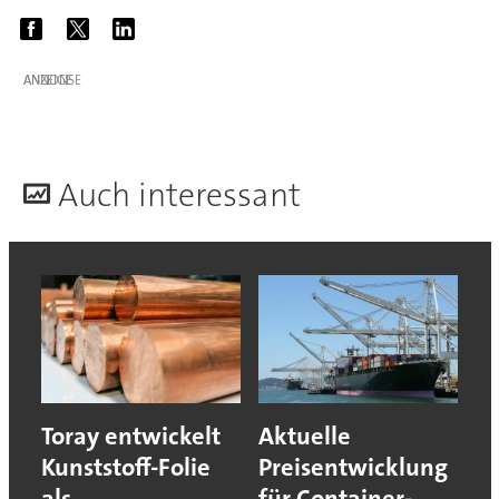
ANZEIGE
A
uch interessant
Toray entwickelt
Aktuelle
Kunststoff-Folie
Preisentwicklung
als
für Container-