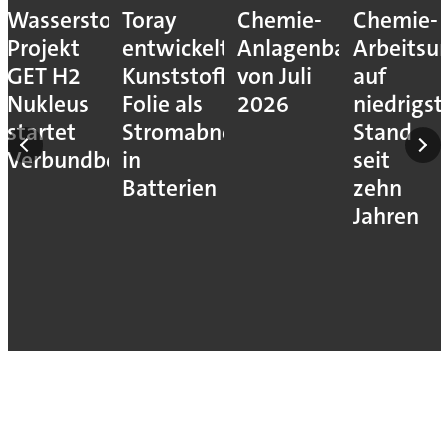
Wasserstoff-
Toray
Chemie-
Chemie-
Projekt
entwickelt
Anlagenbauprojekte
Arbeitsun
eur
GET H2
Kunststoff-
von Juli
auf
Nukleus
Folie als
2026
niedrigs
f-
startet
Stromabnehmer
Stand
Verbundbetrieb
in
seit
Batterien
zehn
Jahren