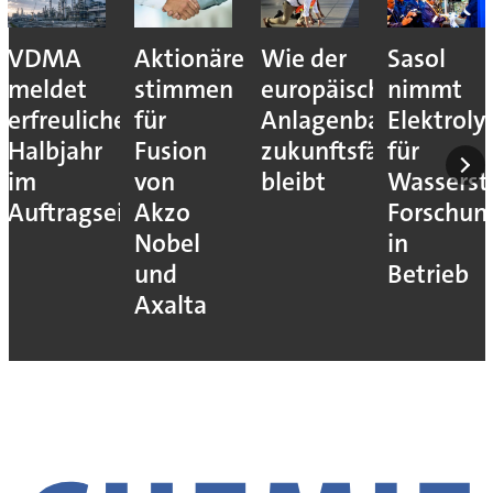
VDMA
Aktionäre
Wie der
Sasol
meldet
stimmen
europäische
nimmt
erfreuliches
für
Anlagenbau
Elektroly
Halbjahr
Fusion
zukunftsfähig
für
im
von
bleibt
Wassersto
Auftragseingang
Akzo
Forschun
Nobel
in
und
Betrieb
Axalta