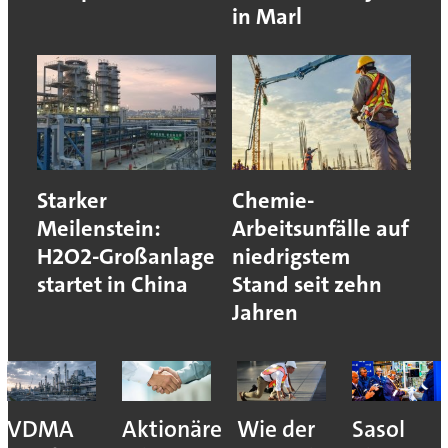
in Marl
Starker
Chemie-
Meilenstein:
Arbeitsunfälle auf
H2O2-Großanlage
niedrigstem
startet in China
Stand seit zehn
Jahren
VDMA
Aktionäre
Wie der
Sasol