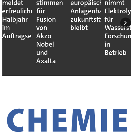
meldet
stimmen
europäische
nimmt
erfreuliches
für
Anlagenbau
Elektroly
Halbjahr
Fusion
zukunftsfähig
für
im
von
bleibt
Wassersto
Auftragseingang
Akzo
Forschun
Nobel
in
und
Betrieb
Axalta