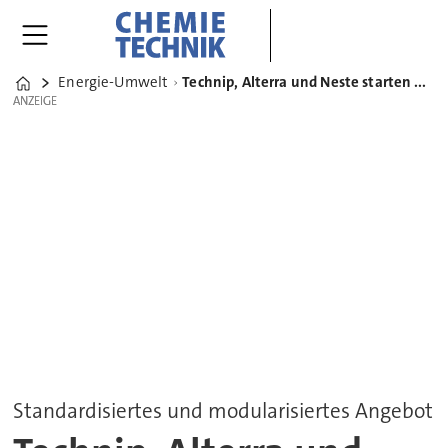
Energie-Umwelt
Technip, Alterra und Neste starten modulare Plattform für chemisches Kunststoffrecycling
Home
ANZEIGE
ANZEIGE
Standardisiertes und modularisiertes Angebot