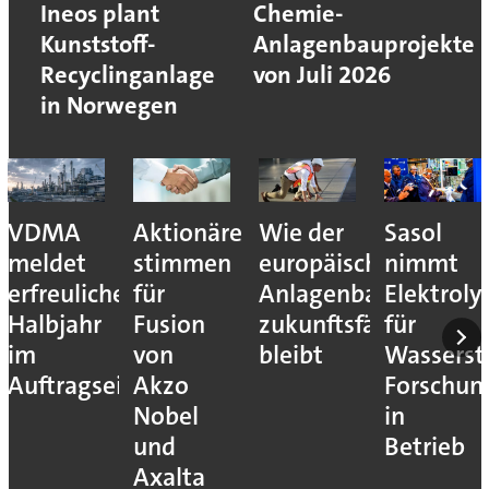
Ineos plant
Chemie-
Kunststoff-
Anlagenbauprojekte
Recyclinganlage
von Juli 2026
in Norwegen
VDMA
Aktionäre
Wie der
Sasol
meldet
stimmen
europäische
nimmt
erfreuliches
für
Anlagenbau
Elektroly
Halbjahr
Fusion
zukunftsfähig
für
im
von
bleibt
Wassersto
Auftragseingang
Akzo
Forschun
Nobel
in
und
Betrieb
Axalta