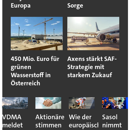
Europa
Sorge
450 Mio. Euro für
Axens stärkt SAF-
grünen
Strategie mit
Wasserstoff in
starkem Zukauf
Österreich
VDMA
Aktionäre
Wie der
Sasol
meldet
stimmen
europäische
nimmt