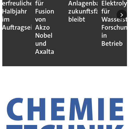
erfreuliches
für
Anlagenbau
Elektroly
Halbjahr
Fusion
zukunftsfähig
für
im
von
bleibt
Wassersto
Auftragseingang
Akzo
Forschun
Nobel
in
und
Betrieb
Axalta