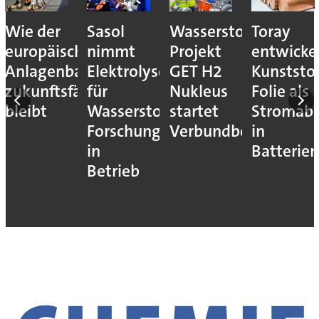
Wie der
Sasol
Wasserstoff-
Toray
europäische
nimmt
Projekt
entwicke
Anlagenbau
Elektrolyseur
GET H2
Kunststof
zukunftsfähig
für
Nukleus
Folie als
bleibt
Wasserstoff-
startet
Stromab
Forschung
Verbundbetrieb
in
in
Batterien
Betrieb