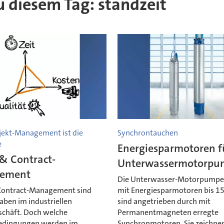
zu diesem Tag: standzeit
jekt-Management ist die
Synchrontauchen
e
Energiesparmotoren f
& Contract-
Unterwassermotorpu
ement
Die Unterwasser-Motorpumpe
Contract-Management sind
mit Energiesparmotoren bis 1
ben im industriellen
sind angetrieben durch mit
schäft. Doch welche
Permanentmagneten erregte
dingungen werden im
Synchronmotoren. Sie zeichnen