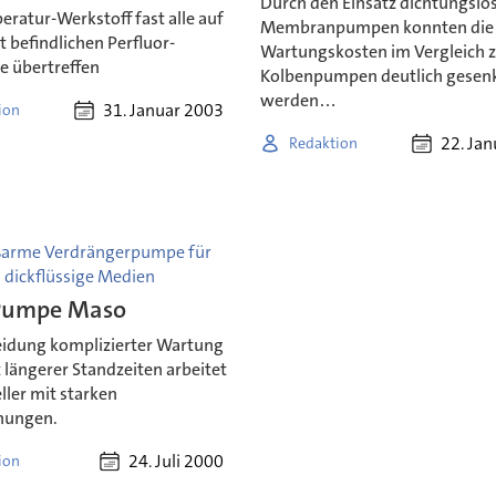
Durch den Einsatz dichtungslo
ratur-Werkstoff fast alle auf
Membranpumpen konnten die
 befindlichen Perfluor-
Wartungskosten im Vergleich 
e übertreffen
Kolbenpumpen deutlich gesen
werden…
31. Januar 2003
ion
22. Ja
Redaktion
ßarme Verdrängerpumpe für
 dickflüssige Medien
Pumpe Maso
idung komplizierter Wartung
 längerer Standzeiten arbeitet
ller mit starken
hungen.
24. Juli 2000
ion