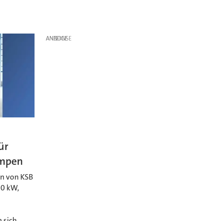
ANZEIGE
ür
mpen
n von KSB
50 kW,
 sich