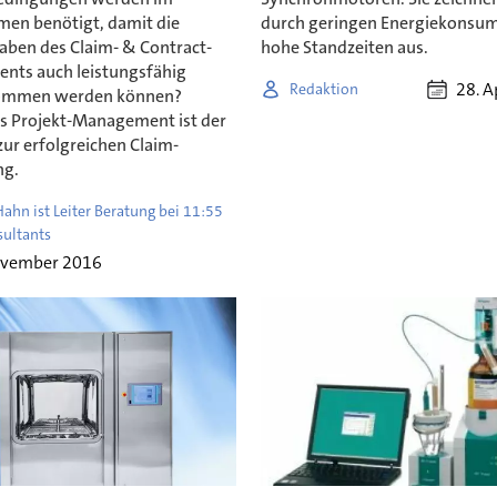
en benötigt, damit die
durch geringen Energiekonsu
ben des Claim- & Contract-
hohe Standzeiten aus.
ts auch leistungsfähig
28. A
Redaktion
mmen werden können?
es Projekt-Management ist der
zur erfolgreichen Claim-
ng.
ahn ist Leiter Beratung bei 11:55
ultants
ovember 2016