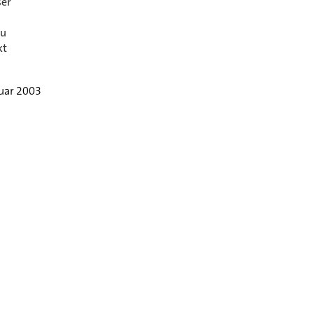
ser
zu
kt
nuar 2003