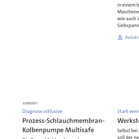
in einem 
Maschenwe
wie auch a
Siebspann
Redakt
ANZEIGE
Diagnose inklusive
Stark wen
Prozess-Schlauchmembran-
Werkst
Kolbenpumpe Multisafe
Selbst be
soll der n