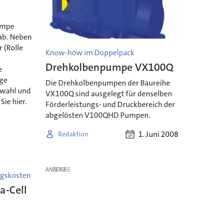
umpe
ab. Neben
 (Rolle
Know-how im Doppelpack
Drehkolbenpumpe VX100Q
e
ge
Die Drehkolbenpumpen der Baureihe
swahl und
VX100Q sind ausgelegt für denselben
ie hier.
Förderleistungs- und Druckbereich der
abgelösten V100QHD Pumpen.
1. Juni 2008
Redaktion
ANZEIGE
gskosten
-Cell