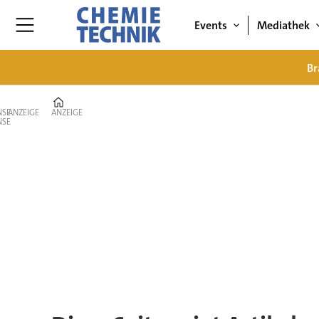
Events
Mediathek
Br
Home
ANZEIGE
ANZEIGE
Tag:
standzeit