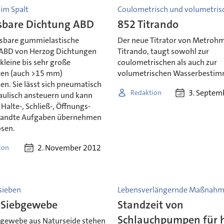
 im Spalt
Coulometrisch und volumetris
sbare Dichtung ABD
852 Titrando
asbare gummielastische
Der neue Titrator von Metroh
ABD von Herzog Dichtungen
Titrando, taugt sowohl zur
kleine bis sehr große
coulometrischen als auch zur
ten (auch >15 mm)
volumetrischen Wasserbesti
n. Sie lässt sich pneumatisch
3. Septem
Redaktion
aulisch ansteuern und kann
 Halte-, Schließ-, Öffnungs-
wandte Aufgaben übernehmen
ösen.
2. November 2012
ion
sieben
Lebensverlängernde Maßnah
-Siebgewebe
Standzeit von
Schlauchpumpen für 
bgewebe aus Naturseide stehen