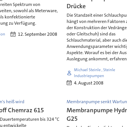
breiten Spektrum von
Drücke
iten, sowohl als Meterware,
Die Standzeit einer Schlauchp
ls konfektionierte
hängt von mehreren Faktoren 
ung zu Verfügung.
der Konstruktion der Vedränger
oder Gleitschuh) sind das
12. September 2008
ion
Schlauchmaterial, aber auch di
Anwendungsparameter wichti
Aspekte. Worauf es bei der Au
Auslegung ankommt, erfahren S
Michael Steinle , Steinle
Industriepumpen
4. August 2008
n's heiß wird
Membranpumpe senkt Wartun
off Chemraz 615
Membranpumpe Hydra
G25
i Dauertemperaturen bis 324 °C
eu entwickelte