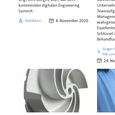
kommenden digitalen Engineering
Unternehm
Summit.
Teamaufga
Managemen
4. November 2020
Redaktion
wahrgeno
Exzellent
Schlüssel 
Behandlu
Jürgen H
PM cons
24. N