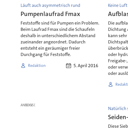
Läuft auch asymmetrisch rund
Keine Luft
Pumpenlaufrad Fmax
Aufbla
Feststoffe sind für Pumpen ein Problem.
Die aufbl
Beim Laufrad Fmax sind die Schaufeln
Dichtung 
deshalb in unterschiedlichem Abstand
kann sehr 
zueinander angeordnet. Dadurch
Dichtspal
entsteht ein geräumiger freier
überbrücke
Durchgang für Feststoffe.
oder hydr
Freigabe-,
5. April 2016
Redaktion
oder ver
oder ausl
Redakt
ANZEIGE
Natürlich 
Seiden
Diese Sie