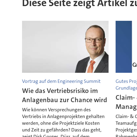
Diese Seite zeigt Artikel 
Vortrag auf dem Engineering Summit
Gutes Pro
Grundlag
Wie das Vertriebsrisiko im
Claim- 
Anlagenbau zur Chance wird
Manag
Wie können Versprechungen des
Vertriebs in Anlagenprojekten gehalten
Claim- & 
werden, ohne die Projektziele Kosten
Teamaufga
und Zeit zu gefährden? Dass das geht,
Projektge
zeigt Dirk Gorges, Dürr, auf dem
Rahmenbe